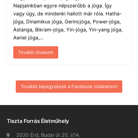
Napjainkban egyre népszerűbb a jóga. Így
vagy úgy, de mindenki hallott már róla. Hatha-
jóga, Dinamikus jóga, Gerincjóga, Power-jóga,
Astanga, Bikram-jóga, Yin-jóga, Yin-yang jóga,
Aeriel jóga,…
Tovább olvasom
További bejegyzések a Facebook oldalamon!
Tiszta Forrás Életműhely
2030 Érd, Budai út 20. I/14.