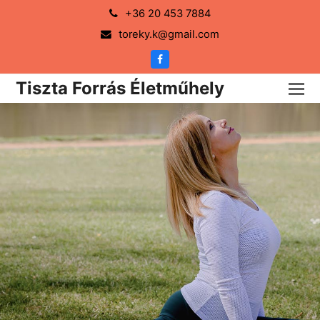
+36 20 453 7884
toreky.k@gmail.com
Facebook
Tiszta Forrás Életműhely